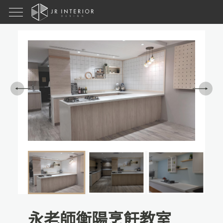
永老師衡陽烹飪教室