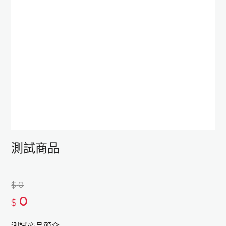
測試商品
$
0
0
$